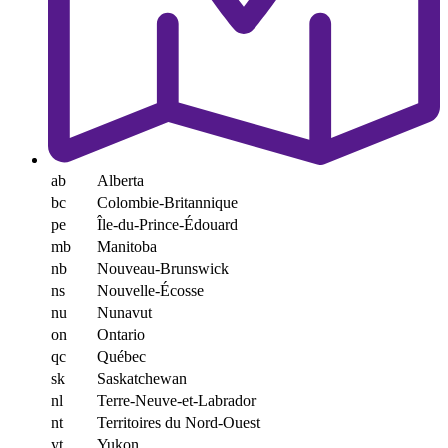
ab
Alberta
bc
Colombie-Britannique
pe
Île-du-Prince-Édouard
mb
Manitoba
nb
Nouveau-Brunswick
ns
Nouvelle-Écosse
nu
Nunavut
on
Ontario
qc
Québec
sk
Saskatchewan
nl
Terre-Neuve-et-Labrador
nt
Territoires du Nord-Ouest
yt
Yukon