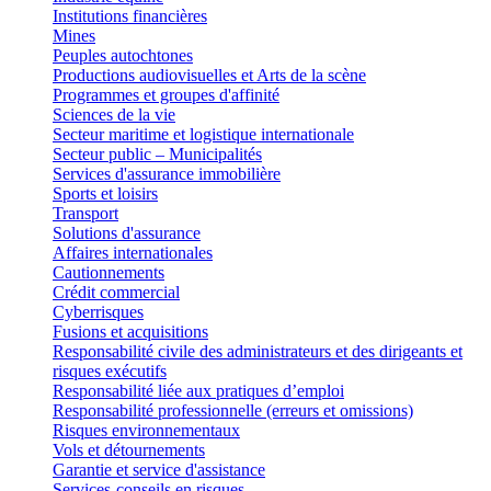
Institutions financières
Mines
Peuples autochtones
Productions audiovisuelles et Arts de la scène
Programmes et groupes d'affinité
Sciences de la vie
Secteur maritime et logistique internationale
Secteur public – Municipalités
Services d'assurance immobilière
Sports et loisirs
Transport
Solutions d'assurance
Affaires internationales
Cautionnements
Crédit commercial
Cyberrisques
Fusions et acquisitions
Responsabilité civile des administrateurs et des dirigeants et
risques exécutifs
Responsabilité liée aux pratiques d’emploi
Responsabilité professionnelle (erreurs et omissions)
Risques environnementaux
Vols et détournements
Garantie et service d'assistance
Services-conseils en risques