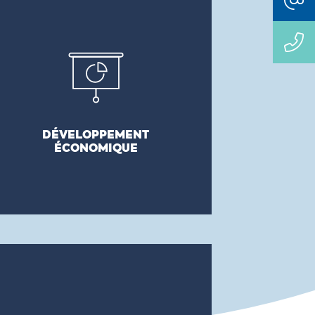
DÉVELOPPEMENT ÉCONOMIQUE
Couvre les risques liés au
développement économique tout au
long du cycle de vie du risque, de la
phase de planification à la construction
et à l’exploitation complète.
DÉVELOPPEMENT
ÉCONOMIQUE
ANALYSE ET MODÉLISATION DES
RÉCLAMATIONS