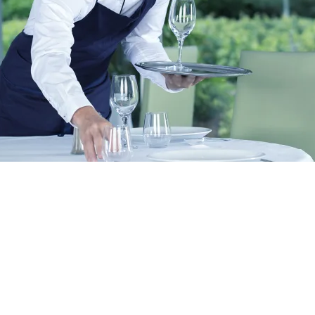
La gestion d’une entreprise du s
d’un hôtel, d’un restaurant ou 
client de premier ordre et sans 
veiller aux besoins et à la sécu
qualifié pour soutenir la réput