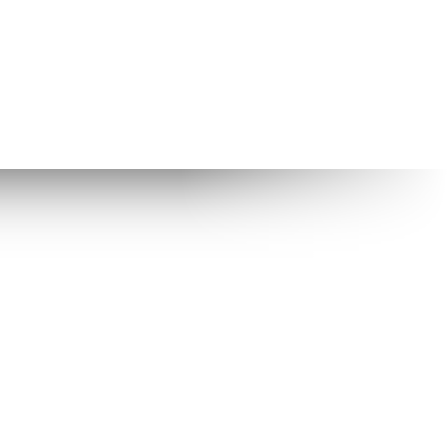
isseurs imprévisibles ou de dommages
r votre personnel ou vos clients, vous avez
on de risques personnalisé qui tient
ns d’assurance pour le secteur du tourisme
e fournir et de maintenir un service de
vus peuvent nuire à la croissance et au
st en mesure de vous aider à les détecter
 obstacle insurmontable pour votre