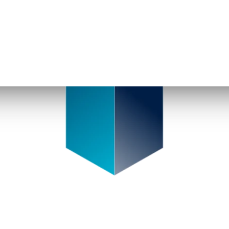
générale à la gestion de fourn
matériels importants causés pa
besoin d’un programme de gesti
compte d’une gamme de solutio
d’accueil qui vous permettent d
grande valeur.
Il est bien connu que les impré
succès d’une entreprise. BFL e
avant qu’ils ne constituent un
entreprise.