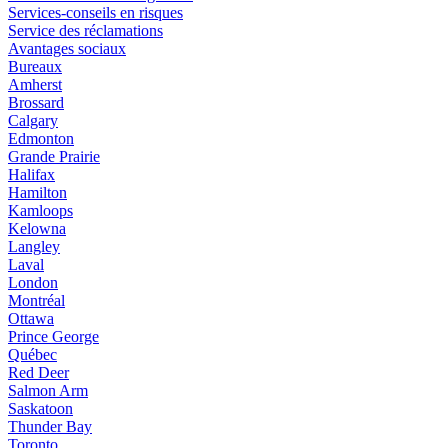
Services-conseils en risques
Service des réclamations
Avantages sociaux
Bureaux
Amherst
Brossard
Calgary
Edmonton
Grande Prairie
Halifax
Hamilton
Kamloops
Kelowna
Langley
Laval
London
Montréal
Ottawa
Prince George
Québec
Red Deer
Salmon Arm
Saskatoon
Thunder Bay
Toronto