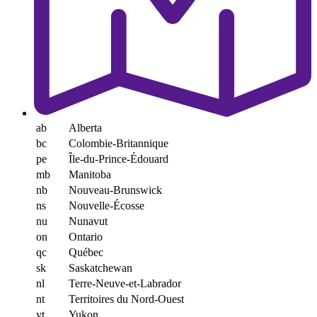
ab
Alberta
bc
Colombie-Britannique
pe
Île-du-Prince-Édouard
mb
Manitoba
nb
Nouveau-Brunswick
ns
Nouvelle-Écosse
nu
Nunavut
on
Ontario
qc
Québec
sk
Saskatchewan
nl
Terre-Neuve-et-Labrador
nt
Territoires du Nord-Ouest
yt
Yukon