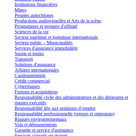
Institutions financières
Mines
Peuples autochtones
Productions audiovisuelles et Arts de la scène
Programmes et groupes d'affinité
Sciences de la vie
Secteur maritime et logistique internationale
Secteur public – Municipalités
Services d'assurance immobilière
Sports et loisirs
Transport
Solutions d'assurance
Affaires internationales
Cautionnements
Crédit commercial
Cyberrisques
Fusions et acquisitions
Responsabilité civile des administrateurs et des dirigeants et
risques exécutifs
Responsabilité liée aux pratiques d’emploi
Responsabilité professionnelle (erreurs et omissions)
Risques environnementaux
Vols et détournements
Garantie et service d'assistance
Services-conseils en risques